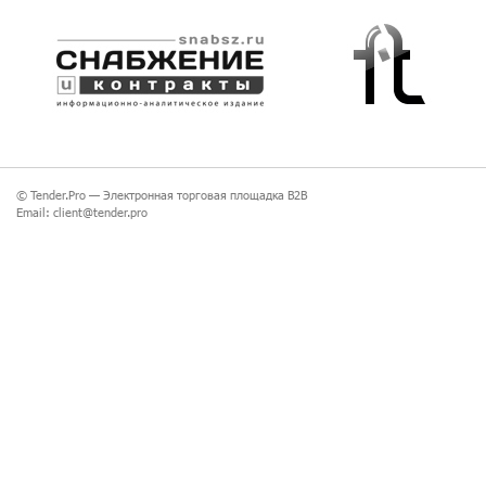
© Tender.Pro —
Электронная торговая площадка B2B
Email:
client@tender.pro