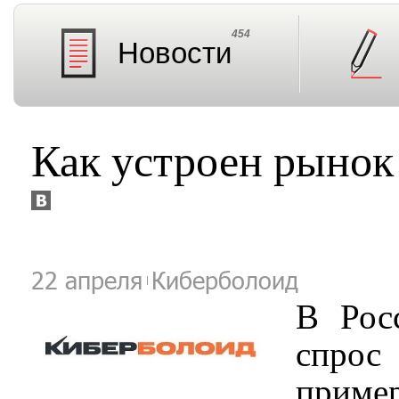
454
Новости
Как устроен рынок
22 апреля
Киберболоид
В Рос
спрос
прим