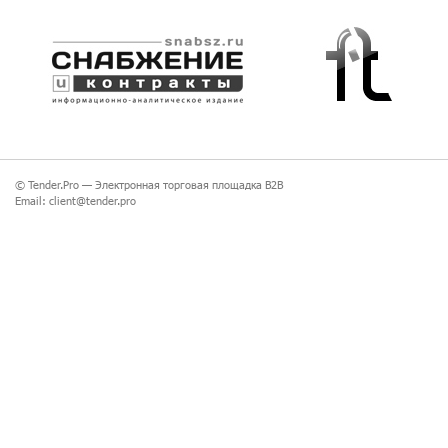
© Tender.Pro —
Электронная торговая площадка B2B
Email:
client@tender.pro