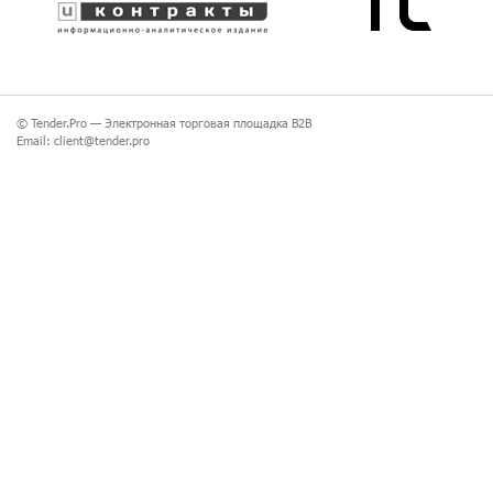
© Tender.Pro —
Электронная торговая площадка B2B
Email:
client@tender.pro