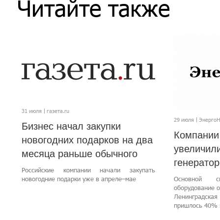
Читайте также
31 июля
газета.ru
29 июля
Энерго
Бизнес начал закупки
Компании
новогодних подарков на два
увеличили
месяца раньше обычного
генерато
Российские компании начали закупать
новогодние подарки уже в апреле–мае
Основной с
оборудование о
Ленинградск
пришлось 40% 