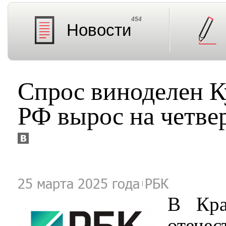
454
Новости
Спрос виноделен К
РФ вырос на четвер
25 марта 2025 года
РБК
В Кра
отече