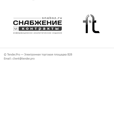
© Tender.Pro —
Электронная торговая площадка B2B
Email:
client@tender.pro