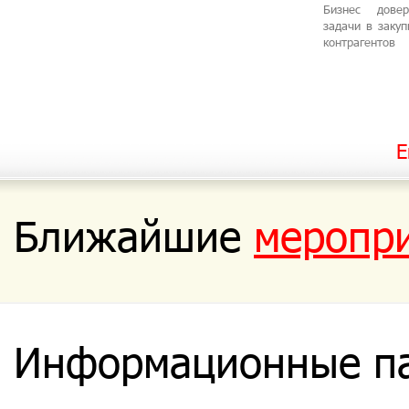
Бизнес дове
задачи в заку
контрагентов
Е
Ближайшие
меропр
Информационные п