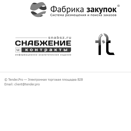
© Tender.Pro —
Электронная торговая площадка B2B
Email:
client@tender.pro