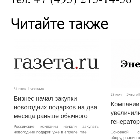
Читайте также
31 июля
газета.ru
29 июля
Энерго
Бизнес начал закупки
Компании
новогодних подарков на два
увеличили
месяца раньше обычного
генерато
Российские компании начали закупать
новогодние подарки уже в апреле–мае
Основной с
оборудование о